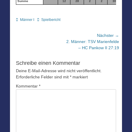
Summe
12
28
2
2
30
4
Kategorien
Schlagworte
Männer I
Spielbericht
Beitragsnavigation
Nächster →
Nächster
2. Männer: TSV Marienfelde
Beitrag:
– HC Pankow II 27:19
Schreibe einen Kommentar
Deine E-Mail-Adresse wird nicht veröffentlicht.
Erforderliche Felder sind mit
*
markiert
Kommentar
*