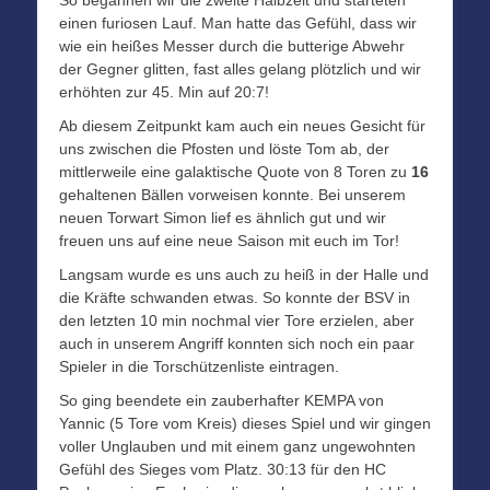
So begannen wir die zweite Halbzeit und starteten
einen furiosen Lauf. Man hatte das Gefühl, dass wir
wie ein heißes Messer durch die butterige Abwehr
der Gegner glitten, fast alles gelang plötzlich und wir
erhöhten zur 45. Min auf 20:7!
Ab diesem Zeitpunkt kam auch ein neues Gesicht für
uns zwischen die Pfosten und löste Tom ab, der
mittlerweile eine galaktische Quote von 8 Toren zu
16
gehaltenen Bällen vorweisen konnte. Bei unserem
neuen Torwart Simon lief es ähnlich gut und wir
freuen uns auf eine neue Saison mit euch im Tor!
Langsam wurde es uns auch zu heiß in der Halle und
die Kräfte schwanden etwas. So konnte der BSV in
den letzten 10 min nochmal vier Tore erzielen, aber
auch in unserem Angriff konnten sich noch ein paar
Spieler in die Torschützenliste eintragen.
So ging beendete ein zauberhafter KEMPA von
Yannic (5 Tore vom Kreis) dieses Spiel und wir gingen
voller Unglauben und mit einem ganz ungewohnten
Gefühl des Sieges vom Platz. 30:13 für den HC