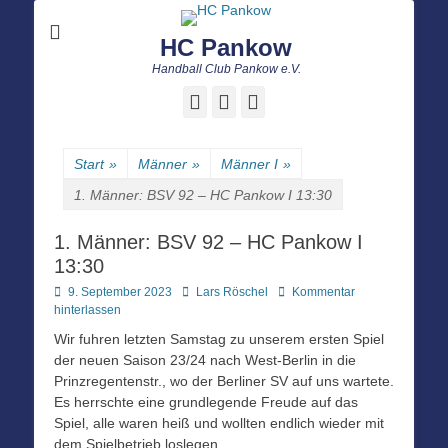
HC Pankow
Handball Club Pankow e.V.
Facebook
E-
Instagram
Mail
Start
»
Männer
»
Männer I
»
1. Männer: BSV 92 – HC Pankow I 13:30
1. Männer: BSV 92 – HC Pankow I
13:30
Posted
Autor
9. September 2023
Lars Röschel
Kommentar
on
hinterlassen
Wir fuhren letzten Samstag zu unserem ersten Spiel
der neuen Saison 23/24 nach West-Berlin in die
Prinzregentenstr., wo der Berliner SV auf uns wartete.
Es herrschte eine grundlegende Freude auf das
Spiel, alle waren heiß und wollten endlich wieder mit
dem Spielbetrieb loslegen.