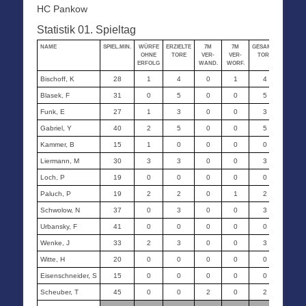
HC Pankow
Statistik 01. Spieltag
NAME
SPIEL.MIN.
WÜRFE
ERZIELTE
7M
7M
GESAMT-
STRAF-
OHNE
TORE
VER-
VER-
TORE
MIN.
ERFOLG
WAND.
WORF.
Bischoff, K
28
1
4
0
1
4
0
Blasek, F
31
0
5
0
0
5
0
Funk, E
27
1
3
0
0
3
0
Gabriel, Y
40
2
5
0
0
5
0
Kammer, B
15
1
0
0
0
0
0
Liermann, M
30
3
3
0
0
3
0
Loch, P
19
0
0
0
0
0
0
Paluch, P
19
2
2
0
1
2
0
Schwolow, N
37
0
3
0
0
3
2
Urbansky, F
41
0
0
0
0
0
0
Wenke, J
33
2
3
0
0
3
2
Witte, H
20
0
0
0
0
0
0
Eisenschneider, S
15
0
0
0
0
0
0
Scheuber, T
45
0
0
2
0
2
0