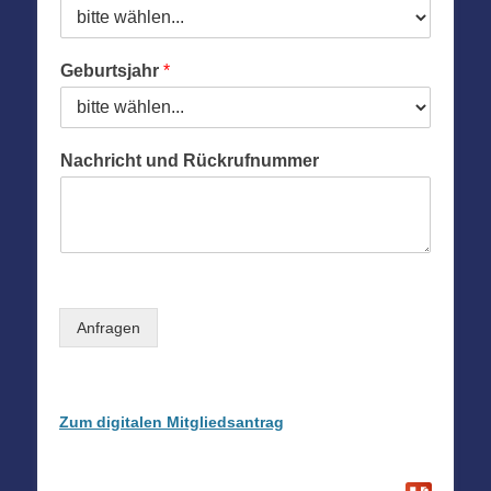
9
K
O
W
5
Geburtsjahr
*
2
:
1
8
Nachricht und Rückrufnummer
Anfragen
Zum digitalen Mitgliedsantrag