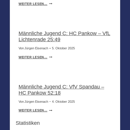
M
WEITER LESEN…
Ä
N
N
L
I
MÄNNLICHE C-JUGEND
C
Männliche Jugend C: HC Pankow – VfL
H
Lichtenrade 25:49
E
J
Von
Jürgen Eisenach
5. Oktober 2025
U
G
M
WEITER LESEN…
E
Ä
N
N
D
N
C
L
:
I
MÄNNLICHE C-JUGEND
G
C
Männliche Jugend C: VfV Spandau –
M
H
/
HC Pankow 52:18
E
B
J
T
Von
Jürgen Eisenach
4. Oktober 2025
U
S
G
M
V
WEITER LESEN…
E
Ä
1
N
N
8
D
Statistiken
N
5
C
L
0