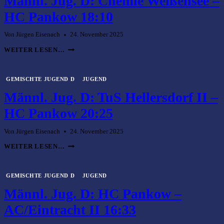
Männl. Jug. D: Chemie Weißensee –
T
E
HC Pankow 18:10
J
U
G
Von
Jürgen Eisenach
24. November 2025
E
M
N
WEITER LESEN…
Ä
D
N
D
N
:
L
T
GEMISCHTE JUGEND D
JUGEND
.
E
Männl. Jug. D: TuS Hellersdorf II –
J
M
U
P
G
HC Pankow 20:25
E
.
L
D
H
:
Von
Jürgen Eisenach
24. November 2025
O
C
F
M
H
/
WEITER LESEN…
Ä
E
M
N
M
A
N
I
R
L
E
GEMISCHTE JUGEND D
JUGEND
I
.
W
E
Männl. Jug. D: HC Pankow –
J
E
N
U
I
D
G
AC/Eintracht II 16:33
SS
O
.
E
R
D
N
F