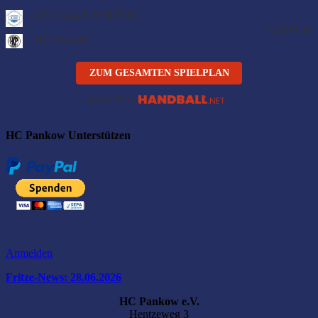
KSV AJAX-NEPTUN
12:00
Uhr
HC Pankow
ZUM GESAMTEN SPIELPLAN
powered by
HC Pankow Unterstützen
Anmelden
Fritze-News: 28.06.2026
HC Pankow e.V.
Hentzeweg 3