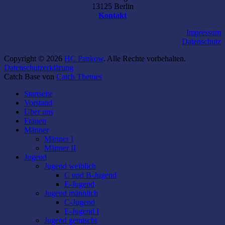
13125 Berlin
Kontakt
Impressum
Datenschutz
Copyright © 2026
HC Pankow
. Alle Rechte vorbehalten.
Datenschutzerklärung
Catch Base von
Catch Themes
Nach
Startseite
oben
Vorstand
scrollen
Über uns
Frauen
Männer
Männer I
Männer II
Jugend
Jugend weiblich
C und B-Jugend
E-Jugend
Jugend männlich
C-Jugend
E-Jugend I
Jugend gemischt