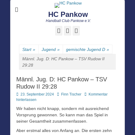
HC Pankow
Handball Club Pankow e.V.
Facebook
E-
Instagram
Mail
Start
»
Jugend
»
gemischte Jugend D
»
Männl. Jug. D: HC Pankow – TSV Rudow II
29:28
Männl. Jug. D: HC Pankow – TSV
Rudow II 29:28
Posted
Autor
23. September 2024
Finn Tischer
Kommentar
on
hinterlassen
Wir haben nicht knapp, sondern mit ausreichend
Vorsprung gewonnen. So kann man das Spiel in
seiner Gesamtheit zusammenfassen.
Aber erstmal alles von Anfang an. Die ersten zehn