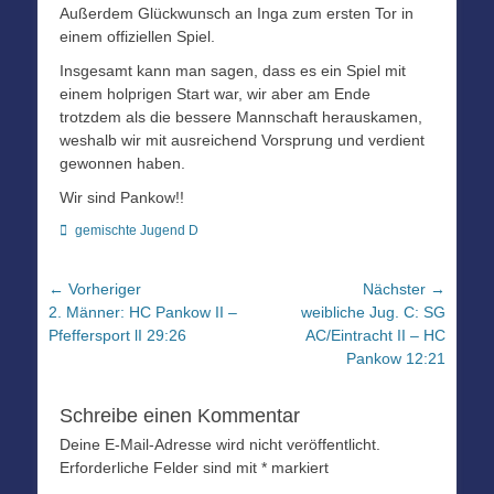
Außerdem Glückwunsch an Inga zum ersten Tor in
einem offiziellen Spiel.
Insgesamt kann man sagen, dass es ein Spiel mit
einem holprigen Start war, wir aber am Ende
trotzdem als die bessere Mannschaft herauskamen,
weshalb wir mit ausreichend Vorsprung und verdient
gewonnen haben.
Wir sind Pankow!!
Kategorien
gemischte Jugend D
Beitragsnavigation
← Vorheriger
Nächster →
Vorheriger
Nächster
2. Männer: HC Pankow II –
weibliche Jug. C: SG
Beitrag:
Beitrag:
Pfeffersport lI 29:26
AC/Eintracht II – HC
Pankow 12:21
Schreibe einen Kommentar
Deine E-Mail-Adresse wird nicht veröffentlicht.
Erforderliche Felder sind mit
*
markiert