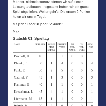
Männer, nichtsdestotrotz können wir auf dieser
Leistung aufbauen. Insgesamt haben wir ein gutes
Spiel abgeliefert. Weiter geht’s! Die ersten 2 Punkte
holen wir uns in Tegel.
Mit jeder Faser in jeder Sekunde!
Max
Statistik 01. Spieltag
NAME
SPIEL.MIN.
WÜRFE
ERZIELTE
7M
7M
GESAMT-
STRAF-
OHNE
TORE
VER-
VER-
TORE
MIN.
ERFOLG
WAND.
WORF.
Bischoff, K
10
0
1
0
0
1
0
Blasek, F
30
1
4
0
0
4
2
Funk, E
30
2
5
0
0
5
0
Gabriel, Y
45
1
3
0
0
3
0
Kammer, B
40
1
1
0
0
1
2
Kretschmer, L
45
4
1
0
0
1
2
Liermann, M
15
1
1
0
0
1
0
Paluch, P
20
2
0
0
0
0
2