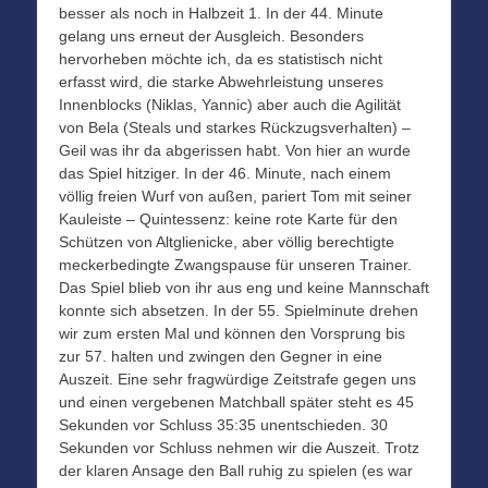
besser als noch in Halbzeit 1. In der 44. Minute
gelang uns erneut der Ausgleich. Besonders
hervorheben möchte ich, da es statistisch nicht
erfasst wird, die starke Abwehrleistung unseres
Innenblocks (Niklas, Yannic) aber auch die Agilität
von Bela (Steals und starkes Rückzugsverhalten) –
Geil was ihr da abgerissen habt. Von hier an wurde
das Spiel hitziger. In der 46. Minute, nach einem
völlig freien Wurf von außen, pariert Tom mit seiner
Kauleiste – Quintessenz: keine rote Karte für den
Schützen von Altglienicke, aber völlig berechtigte
meckerbedingte Zwangspause für unseren Trainer.
Das Spiel blieb von ihr aus eng und keine Mannschaft
konnte sich absetzen. In der 55. Spielminute drehen
wir zum ersten Mal und können den Vorsprung bis
zur 57. halten und zwingen den Gegner in eine
Auszeit. Eine sehr fragwürdige Zeitstrafe gegen uns
und einen vergebenen Matchball später steht es 45
Sekunden vor Schluss 35:35 unentschieden. 30
Sekunden vor Schluss nehmen wir die Auszeit. Trotz
der klaren Ansage den Ball ruhig zu spielen (es war