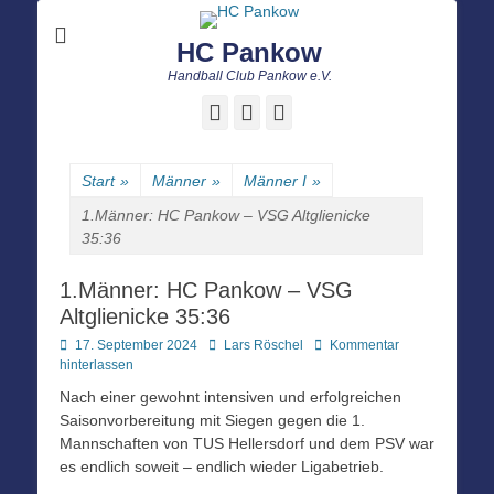
HC Pankow
Handball Club Pankow e.V.
Facebook
E-
Instagram
Mail
Start
»
Männer
»
Männer I
»
1.Männer: HC Pankow – VSG Altglienicke
35:36
1.Männer: HC Pankow – VSG
Altglienicke 35:36
Posted
Autor
17. September 2024
Lars Röschel
Kommentar
on
hinterlassen
Nach einer gewohnt intensiven und erfolgreichen
Saisonvorbereitung mit Siegen gegen die 1.
Mannschaften von TUS Hellersdorf und dem PSV war
es endlich soweit – endlich wieder Ligabetrieb.