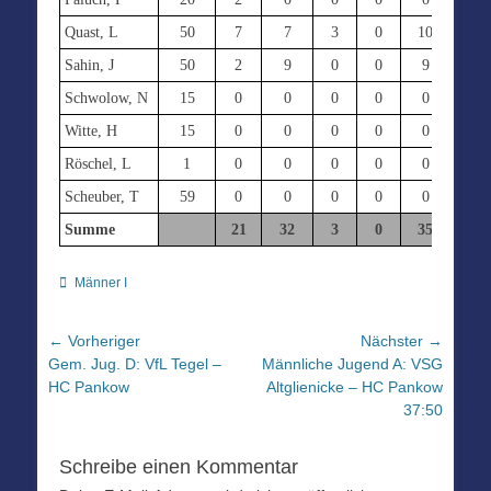
Quast, L
50
7
7
3
0
10
2
Sahin, J
50
2
9
0
0
9
0
Schwolow, N
15
0
0
0
0
0
0
Witte, H
15
0
0
0
0
0
2
Röschel, L
1
0
0
0
0
0
2
Scheuber, T
59
0
0
0
0
0
0
Summe
21
32
3
0
35
14
Kategorien
Männer I
Beitragsnavigation
← Vorheriger
Nächster →
Vorheriger
Nächster
Gem. Jug. D: VfL Tegel –
Männliche Jugend A: VSG
Beitrag:
Beitrag:
HC Pankow
Altglienicke – HC Pankow
37:50
Schreibe einen Kommentar