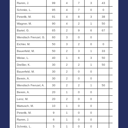
Ramm, J.
99
4
7
3
43
0
Schmitz, L.
95
4
7
0
0
0
Peterlik, M.
91
4
8
3
38
0
Wagner, M.
90
4
2
1
50
0
Bartel, G.
65
2
9
6
67
0
Wendisch Frenzel, G.
60
3
0
0
0
Eichler, M.
50
3
2
0
0
0
Bauerfeld, M.
50
2
3
1
33
0
Weise, L.
40
1
6
3
50
0
Dreßler, K.
30
2
2
1
50
0
Bauerfeld, M.
30
2
0
0
0
Berein, A.
30
2
0
0
0
Wendisch Frenzel, A.
30
2
2
1
50
0
Berein, A.
20
1
0
0
0
Lenz, M.
20
2
0
0
0
Mattusch, M.
10
1
0
0
0
Peterlik, M.
9
1
0
0
0
Ramm, J.
6
1
0
0
0
Schmitz, L.
5
1
0
0
0