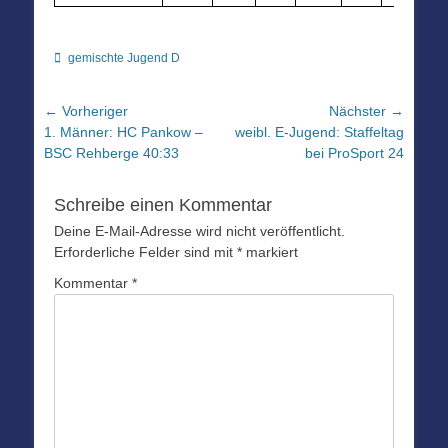
Kategorien
gemischte Jugend D
Beitragsnavigation
← Vorheriger
Nächster →
Vorheriger
Nächster
1. Männer: HC Pankow –
weibl. E-Jugend: Staffeltag
Beitrag:
Beitrag:
BSC Rehberge 40:33
bei ProSport 24
Schreibe einen Kommentar
Deine E-Mail-Adresse wird nicht veröffentlicht.
Erforderliche Felder sind mit
*
markiert
Kommentar
*