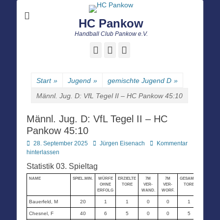
HC Pankow
Handball Club Pankow e.V.
Facebook
E-
Instagram
Mail
Start
»
Jugend
»
gemischte Jugend D
»
Männl. Jug. D: VfL Tegel II – HC Pankow 45:10
Männl. Jug. D: VfL Tegel II – HC
Pankow 45:10
Posted
Autor
28. September 2025
Jürgen Eisenach
Kommentar
on
hinterlassen
Statistik 03. Spieltag
NAME
SPIEL.MIN.
WÜRFE
ERZIELTE
7M
7M
GESAMT-
STRAF-
OHNE
TORE
VER-
VER-
TORE
MIN.
ERFOLG
WAND.
WORF.
Bauerfeld, M
20
1
1
0
0
1
0
Chesnel, F
40
6
5
0
0
5
0