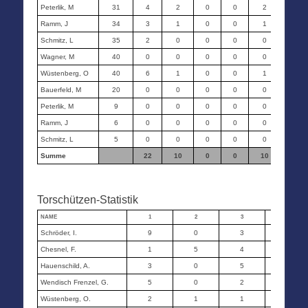
Peterlik, M
31
4
2
0
0
2
0
Ramm, J
34
3
1
0
0
1
0
Schmitz, L
35
2
0
0
0
0
0
Wagner, M
40
0
0
0
0
0
0
Wüstenberg, O
40
6
1
0
0
1
0
Bauerfeld, M
20
0
0
0
0
0
0
Peterlik, M
9
0
0
0
0
0
0
Ramm, J
6
0
0
0
0
0
0
Schmitz, L
5
0
0
0
0
0
0
Summe
22
10
0
0
10
0
Torschützen-Statistik
NAME
1
2
3
4
Schröder, I.
9
0
3
4
Chesnel, F.
1
5
4
4
Hauenschild, A.
3
0
5
0
Wendisch Frenzel, G.
5
0
2
0
Wüstenberg, O.
2
1
1
1