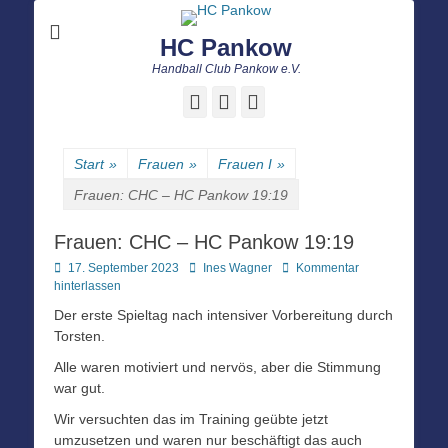
HC Pankow
Handball Club Pankow e.V.
Facebook
E-
Instagram
Mail
Start
»
Frauen
»
Frauen I
»
Frauen: CHC – HC Pankow 19:19
Frauen: CHC – HC Pankow 19:19
Posted
Autor
17. September 2023
Ines Wagner
Kommentar
on
hinterlassen
Der erste Spieltag nach intensiver Vorbereitung durch
Torsten.
Alle waren motiviert und nervös, aber die Stimmung
war gut.
Wir versuchten das im Training geübte jetzt
umzusetzen und waren nur beschäftigt das auch