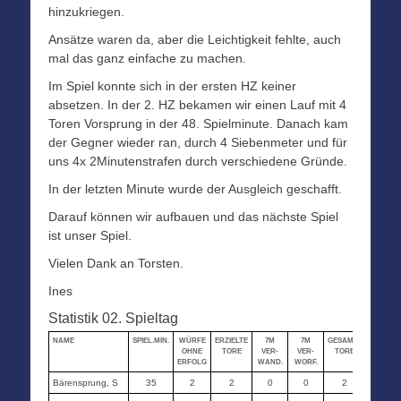
hinzukriegen.
Ansätze waren da, aber die Leichtigkeit fehlte, auch
mal das ganz einfache zu machen.
Im Spiel konnte sich in der ersten HZ keiner
absetzen. In der 2. HZ bekamen wir einen Lauf mit 4
Toren Vorsprung in der 48. Spielminute. Danach kam
der Gegner wieder ran, durch 4 Siebenmeter und für
uns 4x 2Minutenstrafen durch verschiedene Gründe.
In der letzten Minute wurde der Ausgleich geschafft.
Darauf können wir aufbauen und das nächste Spiel
ist unser Spiel.
Vielen Dank an Torsten.
Ines
Statistik 02. Spieltag
NAME
SPIEL.MIN.
WÜRFE
ERZIELTE
7M
7M
GESAMT-
STRAF-
OHNE
TORE
VER-
VER-
TORE
MIN.
ERFOLG
WAND.
WORF.
Bärensprung, S
35
2
2
0
0
2
6