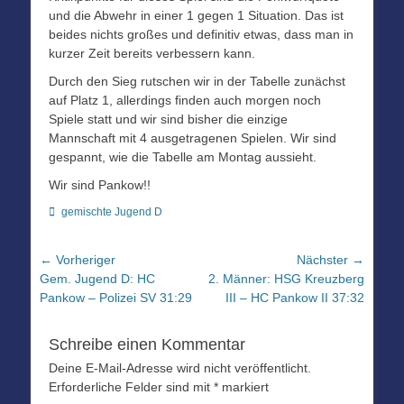
und die Abwehr in einer 1 gegen 1 Situation. Das ist
beides nichts großes und definitiv etwas, dass man in
kurzer Zeit bereits verbessern kann.
Durch den Sieg rutschen wir in der Tabelle zunächst
auf Platz 1, allerdings finden auch morgen noch
Spiele statt und wir sind bisher die einzige
Mannschaft mit 4 ausgetragenen Spielen. Wir sind
gespannt, wie die Tabelle am Montag aussieht.
Wir sind Pankow!!
Kategorien
gemischte Jugend D
Beitragsnavigation
← Vorheriger
Nächster →
Vorheriger
Nächster
Gem. Jugend D: HC
2. Männer: HSG Kreuzberg
Beitrag:
Beitrag:
Pankow – Polizei SV 31:29
III – HC Pankow II 37:32
Schreibe einen Kommentar
Deine E-Mail-Adresse wird nicht veröffentlicht.
Erforderliche Felder sind mit
*
markiert