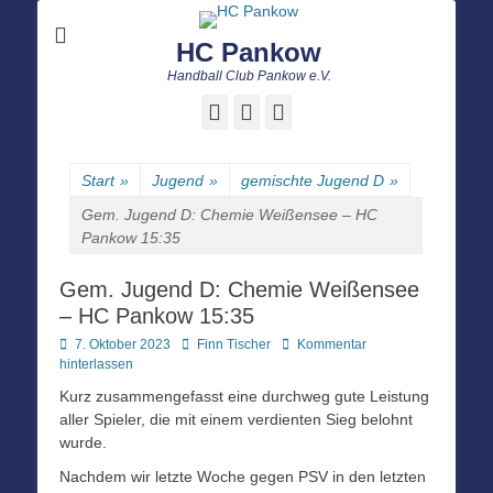
HC Pankow
Handball Club Pankow e.V.
Facebook
E-
Instagram
Mail
Start
»
Jugend
»
gemischte Jugend D
»
Gem. Jugend D: Chemie Weißensee – HC
Pankow 15:35
Gem. Jugend D: Chemie Weißensee
– HC Pankow 15:35
Posted
Autor
7. Oktober 2023
Finn Tischer
Kommentar
on
hinterlassen
Kurz zusammengefasst eine durchweg gute Leistung
aller Spieler, die mit einem verdienten Sieg belohnt
wurde.
Nachdem wir letzte Woche gegen PSV in den letzten