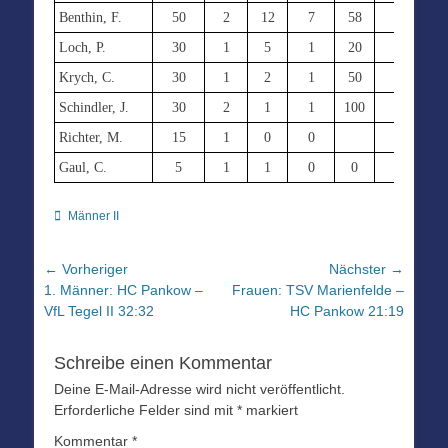
Benthin, F.
50
2
12
7
58
0
0
Loch, P.
30
1
5
1
20
0
0
Krych, C.
30
1
2
1
50
0
0
Schindler, J.
30
2
1
1
100
0
0
Richter, M.
15
1
0
0
0
0
Gaul, C.
5
1
1
0
0
0
0
Kategorien
Männer II
Beitragsnavigation
← Vorheriger
Nächster →
Vorheriger
Nächster
1. Männer: HC Pankow –
Frauen: TSV Marienfelde –
Beitrag:
Beitrag:
VfL Tegel II 32:32
HC Pankow 21:19
Schreibe einen Kommentar
Deine E-Mail-Adresse wird nicht veröffentlicht.
Erforderliche Felder sind mit
*
markiert
Kommentar
*