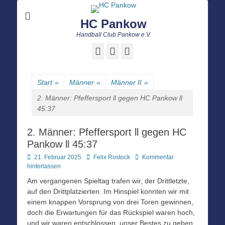
HC Pankow
Handball Club Pankow e.V.
Facebook
E-
Instagram
Mail
Start
»
Männer
»
Männer II
»
2. Männer: Pfeffersport ll gegen HC Pankow ll
45:37
2. Männer: Pfeffersport ll gegen HC
Pankow ll 45:37
Posted
Autor
21. Februar 2025
Felix Rostock
Kommentar
on
hinterlassen
Am vergangenen Spieltag trafen wir, der Drittletzte,
auf den Drittplatzierten. Im Hinspiel konnten wir mit
einem knappen Vorsprung von drei Toren gewinnen,
doch die Erwartungen für das Rückspiel waren hoch,
und wir waren entschlossen, unser Bestes zu geben.