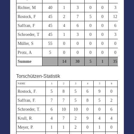
Richter, M
40
1
3
0
0
3
0
Rostock, F
45
2
7
5
0
12
0
Saffran, F
45
4
6
0
0
6
2
Schroeder, T
45
1
3
0
0
3
0
Müller, S
55
0
0
0
0
0
0
Protz, A
5
0
0
0
0
0
0
Summe
14
30
5
1
35
14
Torschützen-Statistik
NAME
1
2
3
4
5
6
7
Rostock, F.
5
8
5
6
9
0
11
Saffran, F.
7
7
5
8
5
2
6
Schroeder, T.
6
10
10
0
0
6
5
Krull, R.
4
7
2
9
4
4
3
Meyer, P.
1
1
2
0
1
0
0