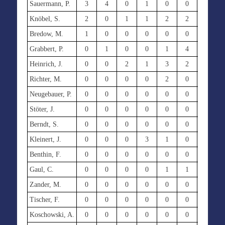
Sauermann, P.
3
4
0
1
0
0
0
Knöbel, S.
2
0
1
1
2
2
1
Bredow, M.
1
0
0
0
0
0
0
Grabbert, P.
0
1
0
0
1
4
0
Heinrich, J.
0
0
2
1
3
2
0
Richter, M.
0
0
0
0
2
0
3
Neugebauer, P.
0
0
0
0
0
0
5
Stöter, J.
0
0
0
0
0
0
0
Berndt, S.
0
0
0
0
0
0
0
Kleinert, J.
0
0
0
3
1
0
0
Benthin, F.
0
0
0
0
0
0
0
Gaul, C.
0
0
0
0
1
1
1
Zander, M.
0
0
0
0
0
0
0
Tischer, F.
0
0
0
0
0
0
0
Koschowski, A.
0
0
0
0
0
0
0