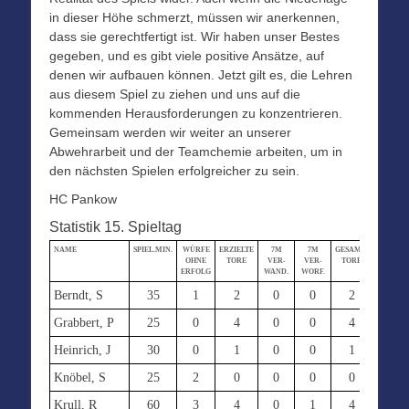
in dieser Höhe schmerzt, müssen wir anerkennen,
dass sie gerechtfertigt ist. Wir haben unser Bestes
gegeben, und es gibt viele positive Ansätze, auf
denen wir aufbauen können. Jetzt gilt es, die Lehren
aus diesem Spiel zu ziehen und uns auf die
kommenden Herausforderungen zu konzentrieren.
Gemeinsam werden wir weiter an unserer
Abwehrarbeit und der Teamchemie arbeiten, um in
den nächsten Spielen erfolgreicher zu sein.
HC Pankow
Statistik 15. Spieltag
NAME
SPIEL.MIN.
WÜRFE
ERZIELTE
7M
7M
GESAMT-
STRAF-
OHNE
TORE
VER-
VER-
TORE
MIN.
ERFOLG
WAND.
WORF.
Berndt, S
35
1
2
0
0
2
2
Grabbert, P
25
0
4
0
0
4
2
Heinrich, J
30
0
1
0
0
1
4
Knöbel, S
25
2
0
0
0
0
0
Krull, R
60
3
4
0
1
4
4