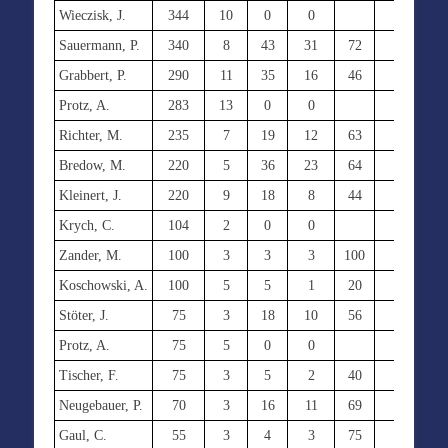
Wieczisk, J.
344
10
0
0
0
0
Sauermann, P.
340
8
43
31
72
0
0
Grabbert, P.
290
11
35
16
46
0
0
Protz, A.
283
13
0
0
0
0
Richter, M.
235
7
19
12
63
0
0
Bredow, M.
220
5
36
23
64
6
5
Kleinert, J.
220
9
18
8
44
0
0
Krych, C.
104
2
0
0
0
0
Zander, M.
100
3
3
3
100
0
0
Koschowski, A.
100
5
5
1
20
0
0
Stöter, J.
75
3
18
10
56
0
0
Protz, A.
75
5
0
0
0
0
Tischer, F.
75
3
5
2
40
0
0
Neugebauer, P.
70
3
16
11
69
0
0
Gaul, C.
55
3
4
3
75
0
0