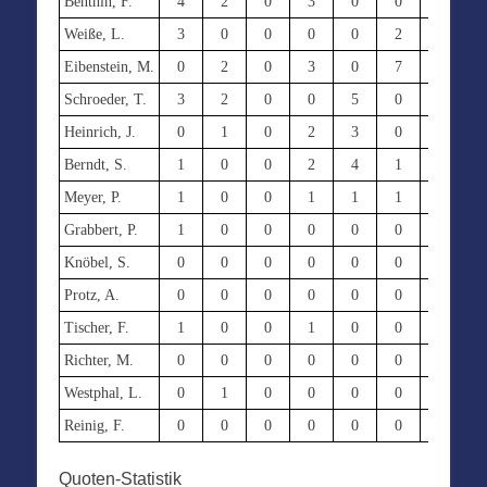
Benthin, F.
4
2
0
3
0
0
0
Weiße, L.
3
0
0
0
0
2
4
Eibenstein, M.
0
2
0
3
0
7
2
Schroeder, T.
3
2
0
0
5
0
0
Heinrich, J.
0
1
0
2
3
0
0
Berndt, S.
1
0
0
2
4
1
1
Meyer, P.
1
0
0
1
1
1
0
Grabbert, P.
1
0
0
0
0
0
0
Knöbel, S.
0
0
0
0
0
0
0
Protz, A.
0
0
0
0
0
0
0
Tischer, F.
1
0
0
1
0
0
0
Richter, M.
0
0
0
0
0
0
0
Westphal, L.
0
1
0
0
0
0
0
Reinig, F.
0
0
0
0
0
0
0
Quoten-Statistik