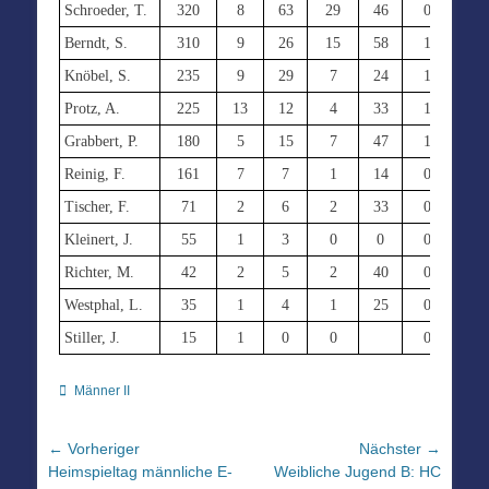
Schroeder, T.
320
8
63
29
46
0
0
Berndt, S.
310
9
26
15
58
1
0
Knöbel, S.
235
9
29
7
24
1
1
Protz, A.
225
13
12
4
33
1
0
Grabbert, P.
180
5
15
7
47
1
1
Reinig, F.
161
7
7
1
14
0
0
Tischer, F.
71
2
6
2
33
0
0
Kleinert, J.
55
1
3
0
0
0
0
Richter, M.
42
2
5
2
40
0
0
Westphal, L.
35
1
4
1
25
0
0
Stiller, J.
15
1
0
0
0
0
Kategorien
Männer II
Beitragsnavigation
← Vorheriger
Nächster →
Vorheriger
Nächster
Heimspieltag männliche E-
Weibliche Jugend B: HC