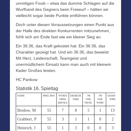
unnötigen Fouls – etwa das dumme Schlagen auf die
Wurfhand des Gegners beim Freiwurf – hätten wir
vielleicht sogar beide Punkte entführen können.
Doch unter diesen Voraussetzungen einen Punkt aus
der Halle des direkten Konkurrenten mitzunehmen,
fühlt sich am Ende fast wie ein kleiner Sieg an.
Ein 36:36, das Kraft gekostet hat. Ein 36:36, das
Charakter gezeigt hat. Und ein 36:36, das beweist:
Mit Herz, Leidenschaft, Teamgeist und
unermüdlichem Einsatz kann man auch mit kleinem
Kader Großes leisten.
HC Pankow
Statistik 16. Spieltag
NAME
SPIEL.MIN.
WÜRFE
ERZIELTE
7M
7M
GESAMT-
STRAF-
OHNE
TORE
VER-
VER-
TORE
MIN.
ERFOLG
WAND.
WORF.
Bredow, M
55
7
8
5
1
13
0
Grabbert, P
55
3
1
1
0
2
6
Heinrich, J
55
1
3
0
0
3
0