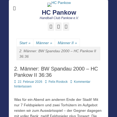
HC Pankow
Handball Club Pankow e.V.
Facebook
E-
Instagram
Mail
Start
»
Männer
»
Männer II
»
2. Männer: BW Spandau 2000 – HC Pankow II
36:36
2. Männer: BW Spandau 2000 – HC
Pankow II 36:36
Posted
Autor
22. Februar 2026
Felix Rostock
Kommentar
on
hinterlassen
Was für ein Abend am anderen Ende der Stadt! Mit
nur 7 Feldspielern und zwei Torhütern im Aufgebot
reisten wir zum Auswärtsspiel – der Gegner dagegen
mit voller Bank: zwölf Feldspieler plus Torwart. Die