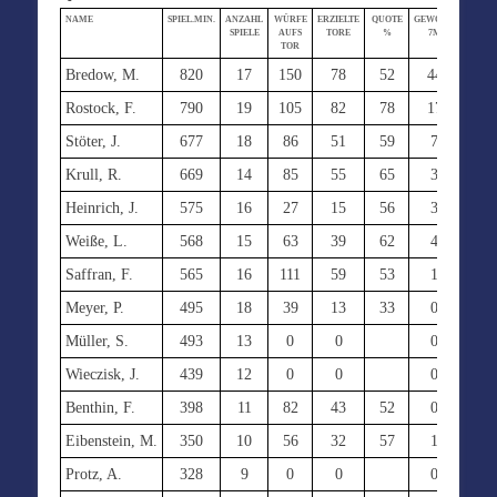
NAME
SPIEL.MIN.
ANZAHL
WÜRFE
ERZIELTE
QUOTE
GEWORF.
ERZIEL
SPIELE
AUFS
TORE
%
7M
7M
TOR
Bredow, M.
820
17
150
78
52
44
39
Rostock, F.
790
19
105
82
78
17
12
Stöter, J.
677
18
86
51
59
7
7
Krull, R.
669
14
85
55
65
3
2
Heinrich, J.
575
16
27
15
56
3
2
Weiße, L.
568
15
63
39
62
4
4
Saffran, F.
565
16
111
59
53
1
1
Meyer, P.
495
18
39
13
33
0
0
Müller, S.
493
13
0
0
0
0
Wieczisk, J.
439
12
0
0
0
0
Benthin, F.
398
11
82
43
52
0
0
Eibenstein, M.
350
10
56
32
57
1
1
Protz, A.
328
9
0
0
0
0