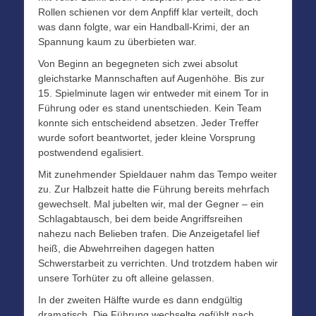
Rollen schienen vor dem Anpfiff klar verteilt, doch
was dann folgte, war ein Handball-Krimi, der an
Spannung kaum zu überbieten war.
Von Beginn an begegneten sich zwei absolut
gleichstarke Mannschaften auf Augenhöhe. Bis zur
15. Spielminute lagen wir entweder mit einem Tor in
Führung oder es stand unentschieden. Kein Team
konnte sich entscheidend absetzen. Jeder Treffer
wurde sofort beantwortet, jeder kleine Vorsprung
postwendend egalisiert.
Mit zunehmender Spieldauer nahm das Tempo weiter
zu. Zur Halbzeit hatte die Führung bereits mehrfach
gewechselt. Mal jubelten wir, mal der Gegner – ein
Schlagabtausch, bei dem beide Angriffsreihen
nahezu nach Belieben trafen. Die Anzeigetafel lief
heiß, die Abwehrreihen dagegen hatten
Schwerstarbeit zu verrichten. Und trotzdem haben wir
unsere Torhüter zu oft alleine gelassen.
In der zweiten Hälfte wurde es dann endgültig
dramatisch. Die Führung wechselte gefühlt nach