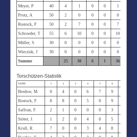
Meyer, P
40
4
1
0
0
1
0
Protz, A
50
2
0
0
0
0
0
Rostock, F
50
2
7
0
0
7
0
Schroeder, T
55
6
10
0
0
10
2
Müller, S
30
0
0
0
0
0
0
Wieczisk, J
30
0
0
0
0
0
0
Summe
25
30
6
1
36
8
Torschützen-Statistik
NAME
1
2
3
4
5
6
7
Bredow, M.
0
4
0
6
7
9
6
Rostock, F.
8
8
0
5
0
9
7
Saffran, F.
2
1
0
0
0
3
4
Stöter, J.
1
2
0
4
0
5
2
Krull, R.
7
0
0
3
4
8
0