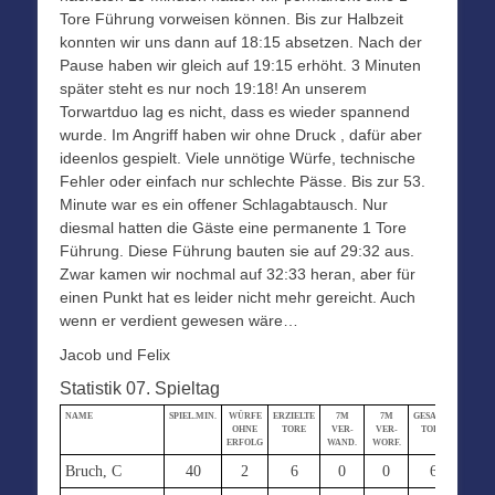
Tore Führung vorweisen können. Bis zur Halbzeit
konnten wir uns dann auf 18:15 absetzen. Nach der
Pause haben wir gleich auf 19:15 erhöht. 3 Minuten
später steht es nur noch 19:18! An unserem
Torwartduo lag es nicht, dass es wieder spannend
wurde. Im Angriff haben wir ohne Druck , dafür aber
ideenlos gespielt. Viele unnötige Würfe, technische
Fehler oder einfach nur schlechte Pässe. Bis zur 53.
Minute war es ein offener Schlagabtausch. Nur
diesmal hatten die Gäste eine permanente 1 Tore
Führung. Diese Führung bauten sie auf 29:32 aus.
Zwar kamen wir nochmal auf 32:33 heran, aber für
einen Punkt hat es leider nicht mehr gereicht. Auch
wenn er verdient gewesen wäre…
Jacob und Felix
Statistik 07. Spieltag
NAME
SPIEL.MIN.
WÜRFE
ERZIELTE
7M
7M
GESAMT-
STRAF
OHNE
TORE
VER-
VER-
TORE
MIN.
ERFOLG
WAND.
WORF.
Bruch, C
40
2
6
0
0
6
0