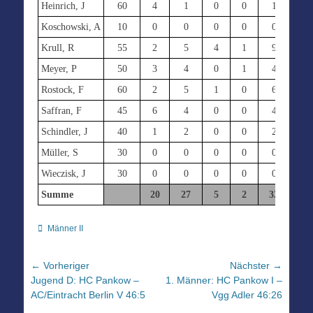
Heinrich, J
60
4
1
0
0
1
0
Koschowski, A
10
0
0
0
0
0
0
Krull, R
55
2
5
4
1
9
4
Meyer, P
50
3
4
0
1
4
0
Rostock, F
60
2
5
1
0
6
0
Saffran, F
45
6
4
0
0
4
0
Schindler, J
40
1
2
0
0
2
4
Müller, S
30
0
0
0
0
0
0
Wieczisk, J
30
0
0
0
0
0
0
Summe
20
27
5
2
32
8
Kategorien
Männer II
Beitragsnavigation
← Vorheriger
Nächster →
Vorheriger
Nächster
Jugend D: HC Pankow –
1. Männer: HC Pankow I –
Beitrag:
Beitrag:
AC/Eintracht Berlin V 46:5
Vgg Adler 46:26