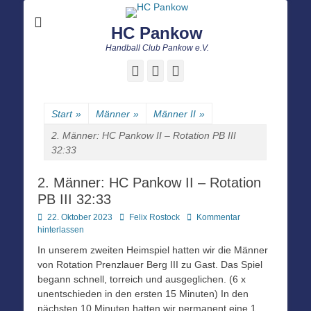
HC Pankow
Handball Club Pankow e.V.
Facebook
E-
Instagram
Mail
Start
»
Männer
»
Männer II
»
2. Männer: HC Pankow II – Rotation PB III
32:33
2. Männer: HC Pankow II – Rotation
PB III 32:33
Posted
Autor
22. Oktober 2023
Felix Rostock
Kommentar
on
hinterlassen
In unserem zweiten Heimspiel hatten wir die Männer
von Rotation Prenzlauer Berg III zu Gast. Das Spiel
begann schnell, torreich und ausgeglichen. (6 x
unentschieden in den ersten 15 Minuten) In den
nächsten 10 Minuten hatten wir permanent eine 1