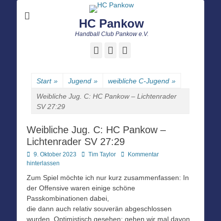
HC Pankow
Handball Club Pankow e.V.
Facebook
E-
Instagram
Mail
Start
»
Jugend
»
weibliche C-Jugend
»
Weibliche Jug. C: HC Pankow – Lichtenrader
SV 27:29
Weibliche Jug. C: HC Pankow –
Lichtenrader SV 27:29
Posted
Autor
9. Oktober 2023
Tim Taylor
Kommentar
on
hinterlassen
Zum Spiel möchte ich nur kurz zusammenfassen: In
der Offensive waren einige schöne
Passkombinationen dabei,
die dann auch relativ souverän abgeschlossen
wurden. Optimistisch gesehen: gehen wir mal davon