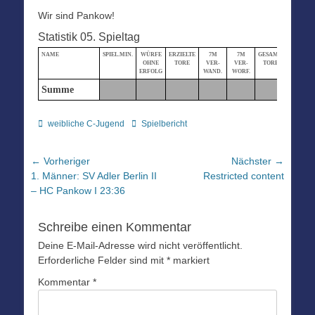
Wir sind Pankow!
Statistik 05. Spieltag
NAME
SPIEL.MIN.
WÜRFE
ERZIELTE
7M
7M
GESAMT-
STRAF-
OHNE
TORE
VER-
VER-
TORE
MIN.
ERFOLG
WAND.
WORF.
Summe
Kategorien
Schlagworte
weibliche C-Jugend
Spielbericht
Beitragsnavigation
← Vorheriger
Nächster →
Vorheriger
Nächster
1. Männer: SV Adler Berlin II
Restricted content
Beitrag:
Beitrag:
– HC Pankow I 23:36
Schreibe einen Kommentar
Deine E-Mail-Adresse wird nicht veröffentlicht.
Erforderliche Felder sind mit
*
markiert
Kommentar
*