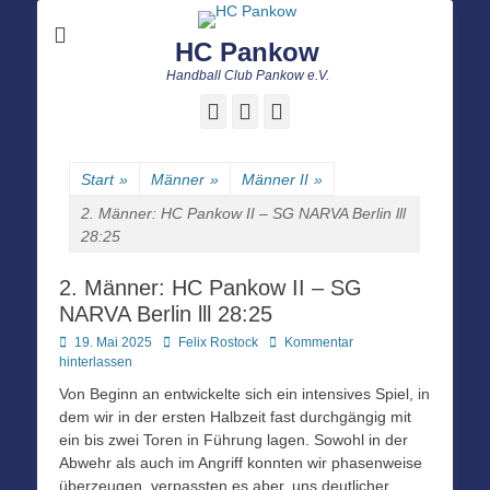
HC Pankow
Handball Club Pankow e.V.
Facebook
E-
Instagram
Mail
Start
»
Männer
»
Männer II
»
2. Männer: HC Pankow II – SG NARVA Berlin lll
28:25
2. Männer: HC Pankow II – SG
NARVA Berlin lll 28:25
Posted
Autor
19. Mai 2025
Felix Rostock
Kommentar
on
hinterlassen
Von Beginn an entwickelte sich ein intensives Spiel, in
dem wir in der ersten Halbzeit fast durchgängig mit
ein bis zwei Toren in Führung lagen. Sowohl in der
Abwehr als auch im Angriff konnten wir phasenweise
überzeugen, verpassten es aber, uns deutlicher