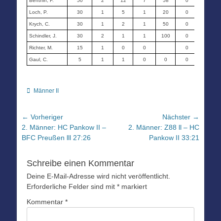
Benthin, F.
50
2
12
7
58
0
0
Loch, P.
30
1
5
1
20
0
0
Krych, C.
30
1
2
1
50
0
0
Schindler, J.
30
2
1
1
100
0
0
Richter, M.
15
1
0
0
0
0
Gaul, C.
5
1
1
0
0
0
0
Kategorien
Männer II
Beitragsnavigation
← Vorheriger
Nächster →
Vorheriger
Nächster
2. Männer: HC Pankow II –
2. Männer: Z88 ll – HC
Beitrag:
Beitrag:
BFC Preußen lll 27:26
Pankow II 33:21
Schreibe einen Kommentar
Deine E-Mail-Adresse wird nicht veröffentlicht.
Erforderliche Felder sind mit
*
markiert
Kommentar
*