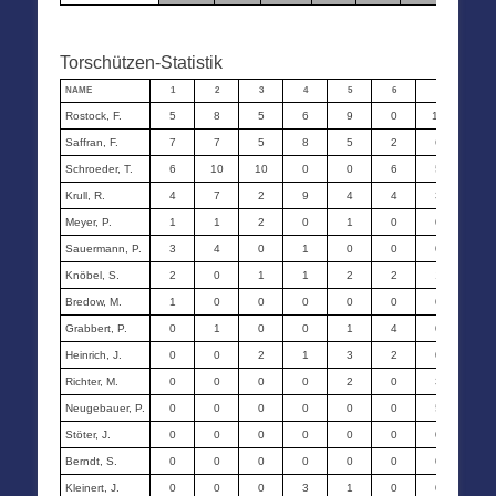
Torschützen-Statistik
NAME
1
2
3
4
5
6
7
8
Rostock, F.
5
8
5
6
9
0
11
8
Saffran, F.
7
7
5
8
5
2
6
3
Schroeder, T.
6
10
10
0
0
6
5
9
Krull, R.
4
7
2
9
4
4
3
4
Meyer, P.
1
1
2
0
1
0
0
0
Sauermann, P.
3
4
0
1
0
0
0
4
Knöbel, S.
2
0
1
1
2
2
1
1
Bredow, M.
1
0
0
0
0
0
0
0
Grabbert, P.
0
1
0
0
1
4
0
0
Heinrich, J.
0
0
2
1
3
2
0
1
Richter, M.
0
0
0
0
2
0
3
0
Neugebauer, P.
0
0
0
0
0
0
5
4
Stöter, J.
0
0
0
0
0
0
0
0
Berndt, S.
0
0
0
0
0
0
0
3
Kleinert, J.
0
0
0
3
1
0
0
0