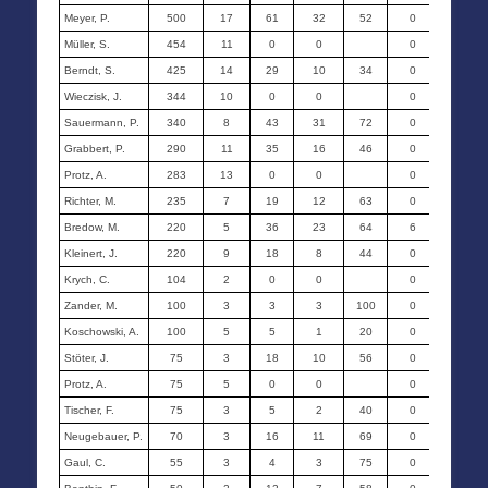
Meyer, P.
500
17
61
32
52
0
0
Müller, S.
454
11
0
0
0
0
Berndt, S.
425
14
29
10
34
0
0
Wieczisk, J.
344
10
0
0
0
0
Sauermann, P.
340
8
43
31
72
0
0
Grabbert, P.
290
11
35
16
46
0
0
Protz, A.
283
13
0
0
0
0
Richter, M.
235
7
19
12
63
0
0
Bredow, M.
220
5
36
23
64
6
5
Kleinert, J.
220
9
18
8
44
0
0
Krych, C.
104
2
0
0
0
0
Zander, M.
100
3
3
3
100
0
0
Koschowski, A.
100
5
5
1
20
0
0
Stöter, J.
75
3
18
10
56
0
0
Protz, A.
75
5
0
0
0
0
Tischer, F.
75
3
5
2
40
0
0
Neugebauer, P.
70
3
16
11
69
0
0
Gaul, C.
55
3
4
3
75
0
0