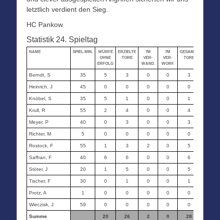
letztlich verdient den Sieg.
HC Pankow
Statistik 24. Spieltag
NAME
SPIEL.MIN.
WÜRFE
ERZIELTE
7M
7M
GESAMT-
STRAF-
OHNE
TORE
VER-
VER-
TORE
MIN.
ERFOLG
WAND.
WORF.
Berndt, S
35
5
3
0
0
3
0
Heinrich, J
45
0
0
0
0
0
0
Knöbel, S
35
5
1
0
0
1
0
Krull, R
55
2
4
0
0
4
0
Meyer, P
40
0
3
0
0
3
0
Richter, M
5
0
0
0
0
0
0
Rostock, F
55
1
3
2
0
5
0
Saffran, F
40
6
6
0
0
6
0
Stöter, J
20
1
5
0
0
5
0
Tischer, F
30
0
1
0
0
1
0
Protz, A
1
0
0
0
0
0
0
Wieczisk, J
59
0
0
0
0
0
0
Summe
20
26
2
0
28
0