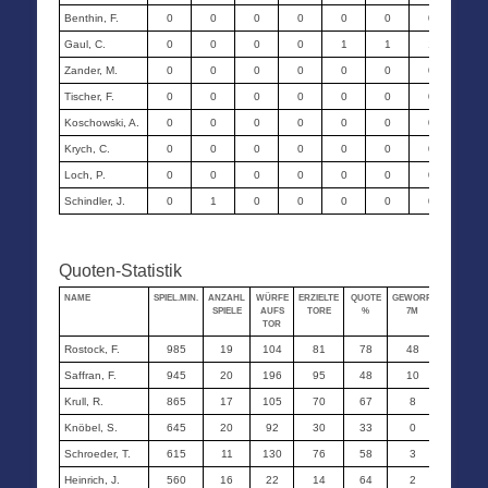
Benthin, F.
0
0
0
0
0
0
0
0
Gaul, C.
0
0
0
0
1
1
1
-
Zander, M.
0
0
0
0
0
0
0
0
Tischer, F.
0
0
0
0
0
0
0
0
Koschowski, A.
0
0
0
0
0
0
0
0
Krych, C.
0
0
0
0
0
0
0
0
Loch, P.
0
0
0
0
0
0
0
0
Schindler, J.
0
1
0
0
0
0
0
0
Quoten-Statistik
NAME
SPIEL.MIN.
ANZAHL
WÜRFE
ERZIELTE
QUOTE
GEWORF.
ERZIELTE
SPIELE
AUFS
TORE
%
7M
7M
TOR
Rostock, F.
985
19
104
81
78
48
44
Saffran, F.
945
20
196
95
48
10
6
Krull, R.
865
17
105
70
67
8
4
Knöbel, S.
645
20
92
30
33
0
0
Schroeder, T.
615
11
130
76
58
3
3
Heinrich, J.
560
16
22
14
64
2
2