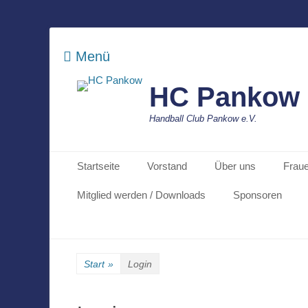
Menü
HC Pankow
Handball Club Pankow e.V.
Primäres Menü
Zum
Startseite
Vorstand
Über uns
Frau
Inhalt
springen
Mitglied werden / Downloads
Sponsoren
Start
»
Login