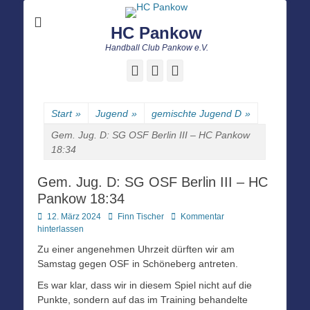
HC Pankow
Handball Club Pankow e.V.
Facebook
E-
Instagram
Mail
Start
»
Jugend
»
gemischte Jugend D
»
Gem. Jug. D: SG OSF Berlin III – HC Pankow
18:34
Gem. Jug. D: SG OSF Berlin III – HC
Pankow 18:34
Posted
Autor
12. März 2024
Finn Tischer
Kommentar
on
hinterlassen
Zu einer angenehmen Uhrzeit dürften wir am
Samstag gegen OSF in Schöneberg antreten.
Es war klar, dass wir in diesem Spiel nicht auf die
Punkte, sondern auf das im Training behandelte