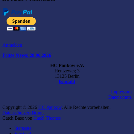
Anmelden
Fritze-News: 28.06.2026
HC Pankow e.V.
Hentzeweg 3
13125 Berlin
Kontakt
Impressum
Datenschutz
Copyright © 2026
HC Pankow
. Alle Rechte vorbehalten.
Datenschutzerklärung
Catch Base von
Catch Themes
Nach
Startseite
oben
Vorstand
scrollen