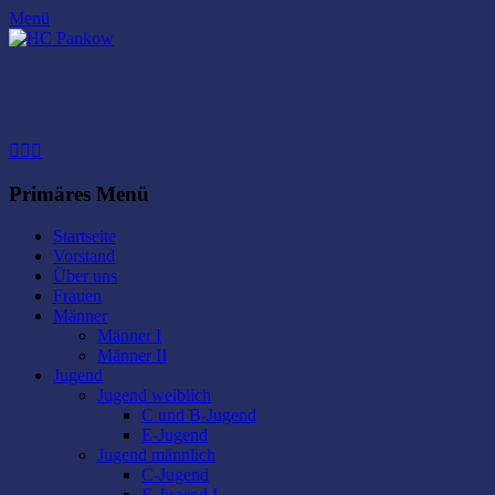
Menü
HC Pankow
Handball Club Pankow e.V.
Facebook
E-
Instagram
Mail
Primäres Menü
Zum
Startseite
Inhalt
Vorstand
springen
Über uns
Frauen
Männer
Männer I
Männer II
Jugend
Jugend weiblich
C und B-Jugend
E-Jugend
Jugend männlich
C-Jugend
E-Jugend I