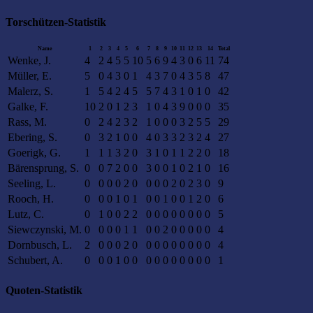
Torschützen-Statistik
Name
1
2
3
4
5
6
7
8
9
10
11
12
13
14
Total
Wenke, J.
4
2
4
5
5
10
5
6
9
4
3
0
6
11
74
Müller, E.
5
0
4
3
0
1
4
3
7
0
4
3
5
8
47
Malerz, S.
1
5
4
2
4
5
5
7
4
3
1
0
1
0
42
Galke, F.
10
2
0
1
2
3
1
0
4
3
9
0
0
0
35
Rass, M.
0
2
4
2
3
2
1
0
0
0
3
2
5
5
29
Ebering, S.
0
3
2
1
0
0
4
0
3
3
2
3
2
4
27
Goerigk, G.
1
1
1
3
2
0
3
1
0
1
1
2
2
0
18
Bärensprung, S.
0
0
7
2
0
0
3
0
0
1
0
2
1
0
16
Seeling, L.
0
0
0
0
2
0
0
0
0
2
0
2
3
0
9
Rooch, H.
0
0
0
1
0
1
0
0
1
0
0
1
2
0
6
Lutz, C.
0
1
0
0
2
2
0
0
0
0
0
0
0
0
5
Siewczynski, M.
0
0
0
0
1
1
0
0
2
0
0
0
0
0
4
Dornbusch, L.
2
0
0
0
2
0
0
0
0
0
0
0
0
0
4
Schubert, A.
0
0
0
1
0
0
0
0
0
0
0
0
0
0
1
Quoten-Statistik