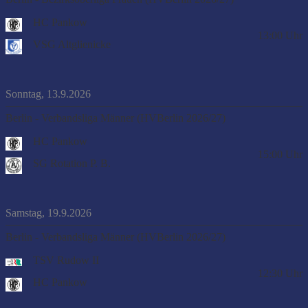
HC Pankow
13:00
Uhr
VSG Altglienicke
Sonntag, 13.9.2026
Berlin - Verbandsliga Männer (HVBerlin 2026/27)
HC Pankow
15:00
Uhr
SG Rotation P. B.
Samstag, 19.9.2026
Berlin - Verbandsliga Männer (HVBerlin 2026/27)
TSV Rudow II
12:30
Uhr
HC Pankow