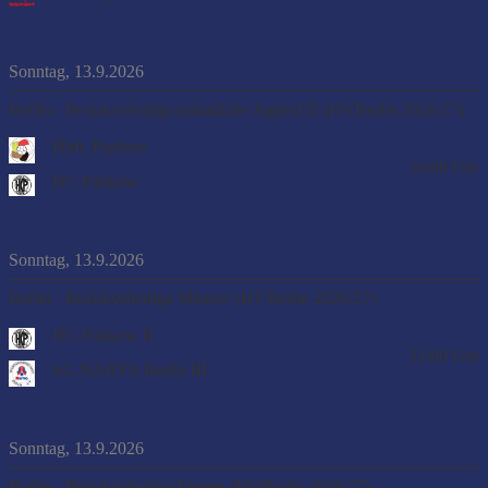
Sonntag, 13.9.2026
Berlin - Bezirksoberliga männliche Jugend D (HVBerlin 2026/27)
Hbfr. Pankow
10:00
Uhr
HC Pankow
Sonntag, 13.9.2026
Berlin - Bezirksoberliga Männer (HVBerlin 2026/27)
HC Pankow II
11:00
Uhr
SG NARVA Berlin III
Sonntag, 13.9.2026
Berlin - Bezirksoberliga Frauen (HVBerlin 2026/27)