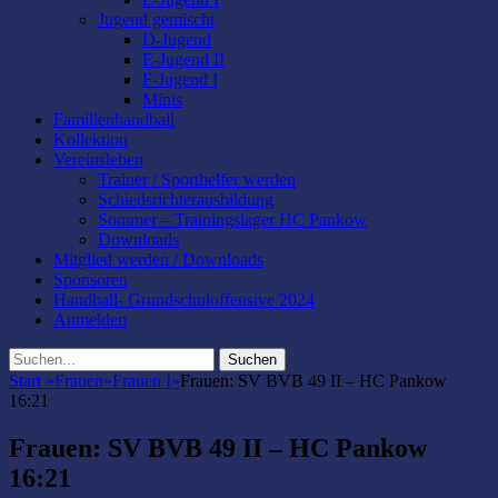
Jugend gemischt
D-Jugend
E-Jugend II
F-Jugend I
Minis
Familienhandball
Kollektion
Vereinsleben
Trainer / Sporthelfer werden
Schiedsrichterausbildung
Sommer – Trainingslager HC Pankow
Downloads
Mitglied werden / Downloads
Sponsoren
Handball- Grundschuloffensive 2024
Anmelden
Suchen
Suchen
nach:
Start
»
Frauen
»
Frauen I
»
Frauen: SV BVB 49 II – HC Pankow
16:21
Frauen: SV BVB 49 II – HC Pankow
16:21