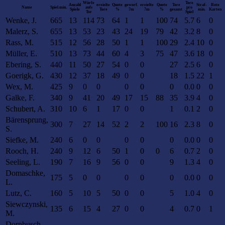
Würfe
Tore
Anzahl
erzielte
Quote
geworf.
erzielte
Quote
Tore
Straf-
Rote
Name
Spiel.min.
aufs
pro
Spiele
Tore
%
7m
7m
%
gesamt
min.
Karten
Tor
Spiel
Wenke, J.
665
13
114
73
64
1
1
100
74
5.7
6
0
Malerz, S.
655
13
53
23
43
24
19
79
42
3.2
8
0
Rass, M.
515
12
56
28
50
1
1
100
29
2.4
10
0
Müller, E.
510
13
73
44
60
4
3
75
47
3.6
18
0
Ebering, S.
440
11
50
27
54
0
0
27
2.5
6
0
Goerigk, G.
430
12
37
18
49
0
0
18
1.5
22
1
Wex, M.
425
9
0
0
0
0
0
0.0
0
0
Galke, F.
340
9
41
20
49
17
15
88
35
3.9
4
0
Schubert, A.
310
10
6
1
17
0
0
1
0.1
2
0
Bärensprung,
300
7
27
14
52
2
2
100
16
2.3
8
0
S.
Siefke, M.
240
6
0
0
0
0
0
0.0
0
0
Rooch, H.
240
9
12
6
50
1
0
0
6
0.7
2
0
Seeling, L.
190
7
16
9
56
0
0
9
1.3
4
0
Domaschke,
175
5
0
0
0
0
0
0.0
0
0
L.
Lutz, C.
160
5
10
5
50
0
0
5
1.0
4
0
Siewczynski,
135
6
15
4
27
0
0
4
0.7
0
1
M.
Dornbusch,