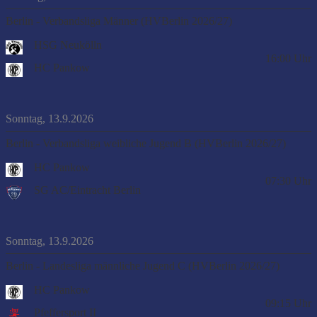
Berlin - Verbandsliga Männer (HVBerlin 2026/27)
HSG Neukölln
16:00
Uhr
HC Pankow
Sonntag, 13.9.2026
Berlin - Verbandsliga weibliche Jugend B (HVBerlin 2026/27)
HC Pankow
07:30
Uhr
SG AC/Eintracht Berlin
Sonntag, 13.9.2026
Berlin - Landesliga männliche Jugend C (HVBerlin 2026/27)
HC Pankow
09:15
Uhr
Pfeffersport II