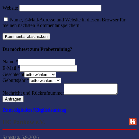
Website
Name, E-Mail-Adresse und Website in diesem Browser für
meinen nächsten Kommentar speichern.
Du möchtest zum Probetraining?
Name
*
E-Mail
*
Geschlecht
Geburtsjahr
*
Nachricht und Rückrufnummer
Anfragen
Zum digitalen Mitgliedsantrag
HC Pankow e.V.
Samstag, 5.9.2026