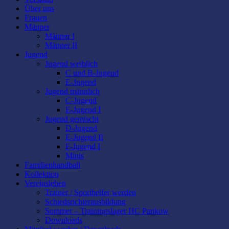
Über uns
Frauen
Männer
Männer I
Männer II
Jugend
Jugend weiblich
C und B-Jugend
E-Jugend
Jugend männlich
C-Jugend
E-Jugend I
Jugend gemischt
D-Jugend
E-Jugend II
F-Jugend I
Minis
Familienhandball
Kollektion
Vereinsleben
Trainer / Sporthelfer werden
Schiedsrichterausbildung
Sommer – Trainingslager HC Pankow
Downloads