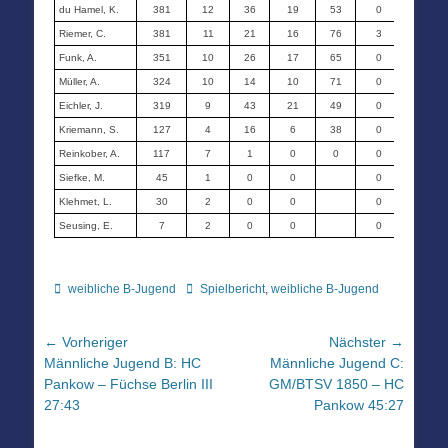
du Hamel, K.
381
12
36
19
53
0
0
Riemer, C.
381
11
21
16
76
3
2
Funk, A.
351
10
26
17
65
0
0
Müller, A.
324
10
14
10
71
0
0
Eichler, J.
319
9
43
21
49
0
0
Kriemann, S.
127
4
16
6
38
0
0
Reinkober, A.
117
7
1
0
0
0
0
Siefke, M.
45
1
0
0
0
0
Klehmet, L.
30
2
0
0
0
0
Seusing, E.
7
2
0
0
0
0
Kategorien
Schlagworte
weibliche B-Jugend
Spielbericht
,
weibliche B-Jugend
Beitragsnavigation
← Vorheriger
Nächster →
Vorheriger
Nächster
Männliche Jugend B: HC
Männliche Jugend C:
Beitrag:
Beitrag:
Pankow – Füchse Berlin III
GM/BTSV 1850 – HC
27:43
Pankow 45:27