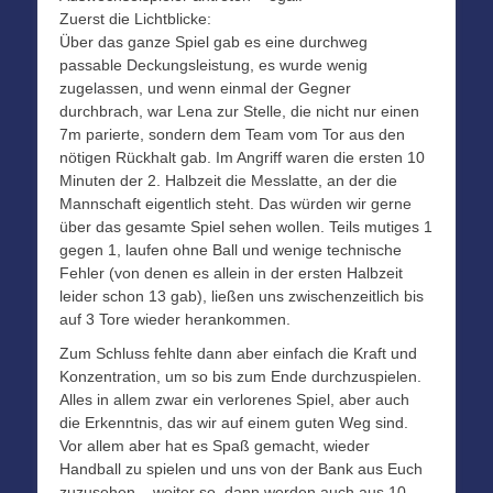
Zuerst die Lichtblicke:
Über das ganze Spiel gab es eine durchweg
passable Deckungsleistung, es wurde wenig
zugelassen, und wenn einmal der Gegner
durchbrach, war Lena zur Stelle, die nicht nur einen
7m parierte, sondern dem Team vom Tor aus den
nötigen Rückhalt gab. Im Angriff waren die ersten 10
Minuten der 2. Halbzeit die Messlatte, an der die
Mannschaft eigentlich steht. Das würden wir gerne
über das gesamte Spiel sehen wollen. Teils mutiges 1
gegen 1, laufen ohne Ball und wenige technische
Fehler (von denen es allein in der ersten Halbzeit
leider schon 13 gab), ließen uns zwischenzeitlich bis
auf 3 Tore wieder herankommen.
Zum Schluss fehlte dann aber einfach die Kraft und
Konzentration, um so bis zum Ende durchzuspielen.
Alles in allem zwar ein verlorenes Spiel, aber auch
die Erkenntnis, das wir auf einem guten Weg sind.
Vor allem aber hat es Spaß gemacht, wieder
Handball zu spielen und uns von der Bank aus Euch
zuzusehen – weiter so, dann werden auch aus 10