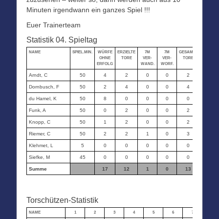
Minuten irgendwann ein ganzes Spiel !!!
Euer Trainerteam
Statistik 04. Spieltag
NAME
SPIEL.MIN.
WÜRFE
ERZIELTE
7M
7M
GESAMT-
STRAF-
OHNE
TORE
VER-
VER-
TORE
MIN.
ERFOLG
WAND.
WORF.
Arndt, C
50
4
2
0
0
2
0
Dornbusch, F
50
2
4
0
0
4
0
du Hamel, K
50
8
0
0
0
0
0
Funk, A
50
0
2
0
0
2
0
Knopp, C
50
1
2
0
0
2
0
Riemer, C
50
2
2
1
0
3
0
Klehmet, L
5
0
0
0
0
0
0
Siefke, M
45
0
0
0
0
0
0
Summe
17
12
1
0
13
0
Torschützen-Statistik
NAME
1
2
3
4
5
6
7
8