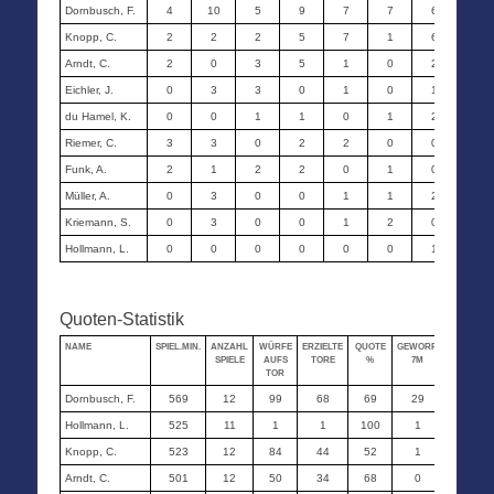
Dornbusch, F.
4
10
5
9
7
7
6
9
Knopp, C.
2
2
2
5
7
1
6
6
Arndt, C.
2
0
3
5
1
0
2
1
Eichler, J.
0
3
3
0
1
0
1
3
du Hamel, K.
0
0
1
1
0
1
2
0
Riemer, C.
3
3
0
2
2
0
0
2
Funk, A.
2
1
2
2
0
1
0
3
Müller, A.
0
3
0
0
1
1
2
0
Kriemann, S.
0
3
0
0
1
2
0
0
Hollmann, L.
0
0
0
0
0
0
1
0
Quoten-Statistik
NAME
SPIEL.MIN.
ANZAHL
WÜRFE
ERZIELTE
QUOTE
GEWORF.
ERZIELTE
SPIELE
AUFS
TORE
%
7M
7M
TOR
Dornbusch, F.
569
12
99
68
69
29
25
Hollmann, L.
525
11
1
1
100
1
0
Knopp, C.
523
12
84
44
52
1
1
Arndt, C.
501
12
50
34
68
0
0