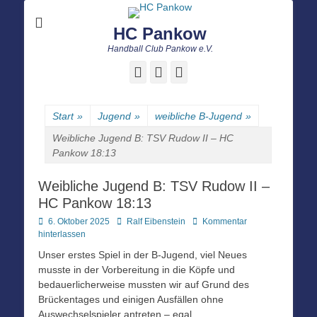
HC Pankow
Handball Club Pankow e.V.
Facebook
E-
Instagram
Mail
Start
»
Jugend
»
weibliche B-Jugend
»
Weibliche Jugend B: TSV Rudow II – HC
Pankow 18:13
Weibliche Jugend B: TSV Rudow II –
HC Pankow 18:13
Posted
Autor
6. Oktober 2025
Ralf Eibenstein
Kommentar
on
hinterlassen
Unser erstes Spiel in der B-Jugend, viel Neues
musste in der Vorbereitung in die Köpfe und
bedauerlicherweise mussten wir auf Grund des
Brückentages und einigen Ausfällen ohne
Auswechselspieler antreten – egal.