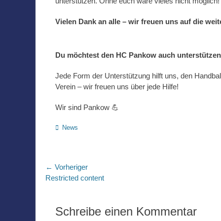
unterstützen. Ohne euch wäre vieles nicht möglich!
Vielen Dank an alle – wir freuen uns auf die we
Du möchtest den HC Pankow auch unterstütze
Jede Form der Unterstützung hilft uns, den Handbal
Verein – wir freuen uns über jede Hilfe!
Wir sind Pankow 💪
Kategorien
News
Beitragsnavigation
← Vorheriger
Vorheriger
Restricted content
Beitrag:
Schreibe einen Kommentar