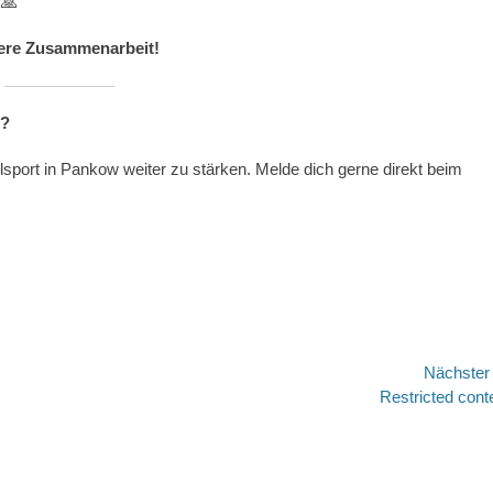
 🙏
itere Zusammenarbeit!
n?
lsport in Pankow weiter zu stärken. Melde dich gerne direkt beim
Nächste
Nächster
Restricted cont
Beitrag: