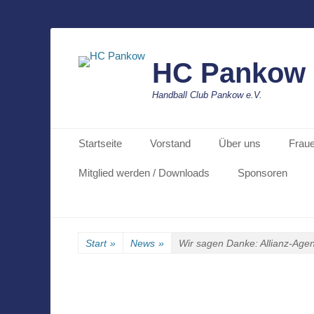
HC Pankow
Handball Club Pankow e.V.
Primäres Menü
Zum
Startseite
Vorstand
Über uns
Frau
Inhalt
springen
Mitglied werden / Downloads
Sponsoren
Start
»
News
»
Wir sagen Danke: Allianz-Agent