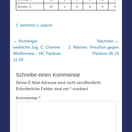
Donath, C.
15
1
2
0
0
0
0
Kategorien
weibliche C-Jugend
Beitragsnavigation
← Vorheriger
Nächster →
Vorheriger
Nächster
weibliche Jug. C: Chemie
2. Männer: Preußen gegen
Beitrag:
Beitrag:
Weißensee – HC Pankow
Pankow 36:29
11:34
Schreibe einen Kommentar
Deine E-Mail-Adresse wird nicht veröffentlicht.
Erforderliche Felder sind mit
*
markiert
Kommentar
*