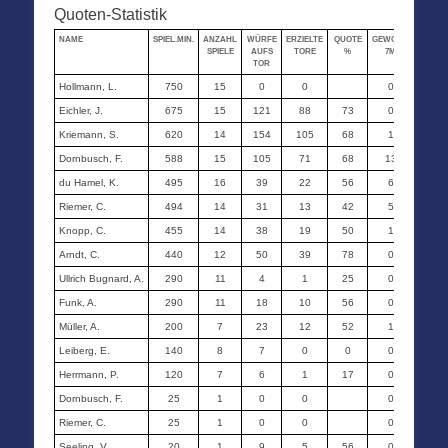
Quoten-Statistik
NAME
SPIEL.MIN.
ANZAHL
WÜRFE
ERZIELTE
QUOTE
GEWORF.
ERZIEL
SPIELE
AUFS
TORE
%
7M
7M
TOR
Hollmann, L.
750
15
0
0
0
0
Eichler, J.
675
15
121
88
73
0
0
Kriemann, S.
620
14
154
105
68
1
0
Dornbusch, F.
588
15
105
71
68
13
10
du Hamel, K.
495
16
39
22
56
6
5
Riemer, C.
494
14
31
13
42
5
5
Knopp, C.
455
14
38
19
50
1
1
Arndt, C.
440
12
50
39
78
0
0
Ullrich Bugnard, A.
290
11
4
1
25
0
0
Funk, A.
290
11
18
10
56
0
0
Müller, A.
200
7
23
12
52
1
1
Leiberg, E.
140
8
7
0
0
0
0
Herrmann, P.
120
7
6
1
17
0
0
Dornbusch, F.
25
1
0
0
0
0
Riemer, C.
25
1
0
0
0
0
Seeling, V.
20
1
9
5
56
0
0