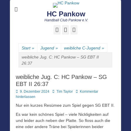
HC Pankow
Handball Club Pankow e.V.
Facebook
E-
Instagram
Mail
Start
»
Jugend
»
weibliche C-Jugend
»
weibliche Jug. C: HC Pankow – SG EBT II
26:37
weibliche Jug. C: HC Pankow – SG
EBT II 26:37
Posted
Autor
9. Dezember 2024
Tim Taylor
Kommentar
on
hinterlassen
Nur ein kurzes Resümee zum Spiel gegen SG EBT II.
Es war kein schönes Spiel – viele Nickligkeiten auf
und leider auch neben der Platte. So floss auch die
eine oder andere Träne bei Spielerinnen beider