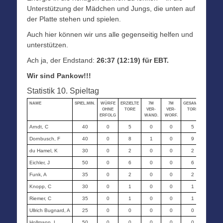
Unterstützung der Mädchen und Jungs, die unten auf
der Platte stehen und spielen.
Auch hier können wir uns alle gegenseitig helfen und
unterstützen.
Ach ja, der Endstand:
26:37 (12:19) für EBT.
Wir sind Pankow!!!
Statistik 10. Spieltag
NAME
SPIEL.MIN.
WÜRFE
ERZIELTE
7M
7M
GESAMT-
STRAF-
OHNE
TORE
VER-
VER-
TORE
MIN.
ERFOLG
WAND.
WORF.
Arndt, C
40
0
5
0
0
5
0
Dornbusch, F
40
0
8
1
0
9
0
du Hamel, K
30
0
2
0
0
2
6
Eichler, J
50
0
6
0
0
6
0
Funk, A
35
0
2
0
0
2
4
Knopp, C
30
0
1
0
0
1
2
Riemer, C
35
0
1
0
0
1
2
Ullrich Bugnard, A
25
0
0
0
0
0
2
Hollmann, L
50
0
0
0
0
0
0