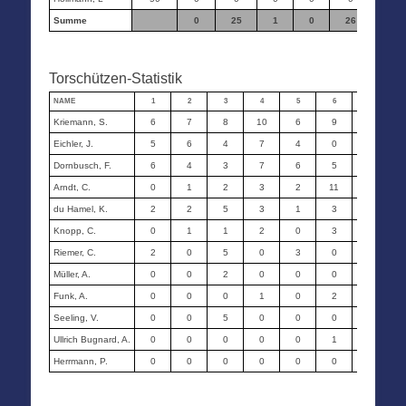
Summe
0
25
1
0
26
16
Torschützen-Statistik
NAME
1
2
3
4
5
6
7
Kriemann, S.
6
7
8
10
6
9
0
Eichler, J.
5
6
4
7
4
0
6
Dornbusch, F.
6
4
3
7
6
5
9
Arndt, C.
0
1
2
3
2
11
5
du Hamel, K.
2
2
5
3
1
3
2
Knopp, C.
0
1
1
2
0
3
1
Riemer, C.
2
0
5
0
3
0
1
Müller, A.
0
0
2
0
0
0
0
Funk, A.
0
0
0
1
0
2
2
Seeling, V.
0
0
5
0
0
0
0
Ullrich Bugnard, A.
0
0
0
0
0
1
0
Herrmann, P.
0
0
0
0
0
0
0