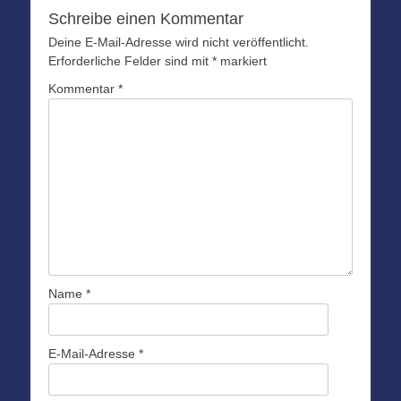
Optionen
Schreibe einen Kommentar
können
Deine E-Mail-Adresse wird nicht veröffentlicht.
auf
Erforderliche Felder sind mit
*
markiert
der
Produktseite
Kommentar
*
gewählt
werden
Name
*
E-Mail-Adresse
*