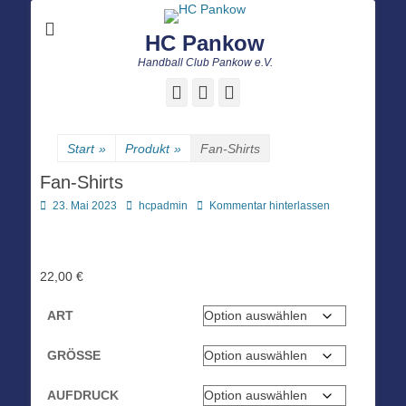
HC Pankow
Handball Club Pankow e.V.
Facebook
E-
Instagram
Mail
Start
»
Produkt
»
Fan-Shirts
Fan-Shirts
Posted
Autor
23. Mai 2023
hcpadmin
Kommentar hinterlassen
on
22,00
€
ART
GRÖSSE
AUFDRUCK