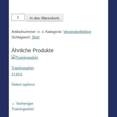
Fan-
In den Warenkorb
Shirts
Menge
Artikelnummer:
n. v.
Kategorie:
Vereinskollektion
Schlagwort:
Shirt
Ähnliche Produkte
Trainingsshirt
17,00
€
Dieses
Select options
Produkt
weist
mehrere
Varianten
Beitragsnavigation
← Vorheriger
auf.
Vorheriger
Trainingsshirt
Die
Beitrag: