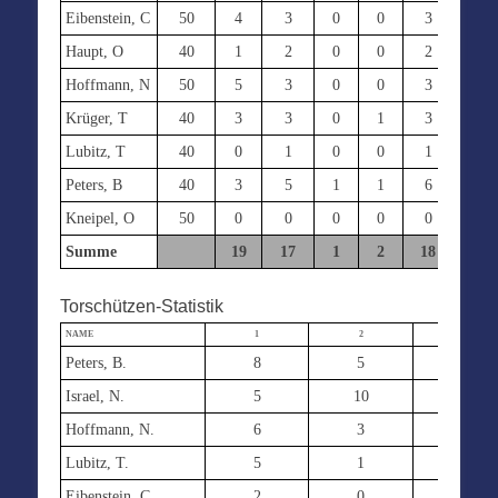
Eibenstein, C
50
4
3
0
0
3
6
Haupt, O
40
1
2
0
0
2
2
Hoffmann, N
50
5
3
0
0
3
2
Krüger, T
40
3
3
0
1
3
0
Lubitz, T
40
0
1
0
0
1
2
Peters, B
40
3
5
1
1
6
2
Kneipel, O
50
0
0
0
0
0
0
Summe
19
17
1
2
18
14
Torschützen-Statistik
NAME
1
2
3
Peters, B.
8
5
6
Israel, N.
5
10
0
Hoffmann, N.
6
3
3
Lubitz, T.
5
1
1
Eibenstein, C.
2
0
3