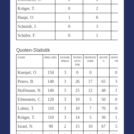
Krüger, T.
0
2
3
Haupt, O.
1
0
2
Schmidt, J.
0
3
0
Schäfer, F.
0
1
0
Quoten-Statistik
NAME
SPIEL.MIN.
ANZAHL
WÜRFE
ERZIELTE
QUOTE
GEWORF.
ERZIEL
SPIELE
AUFS
TORE
%
7M
7M
TOR
Kneipel, O.
150
3
0
0
0
0
Peters, B.
140
3
26
17
65
3
2
Hoffmann, N.
140
3
25
12
48
1
0
Eibenstein, C.
120
3
10
5
50
0
0
Lubitz, T.
110
3
10
7
70
0
0
Krüger, T.
110
3
14
5
36
1
0
Israel, N.
90
2
15
10
67
5
5