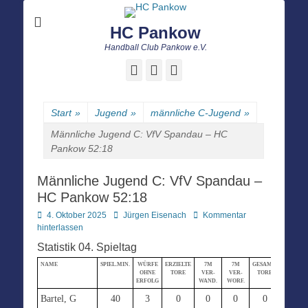
HC Pankow
Handball Club Pankow e.V.
Facebook
E-
Instagram
Mail
Start
»
Jugend
»
männliche C-Jugend
»
Männliche Jugend C: VfV Spandau – HC
Pankow 52:18
Männliche Jugend C: VfV Spandau –
HC Pankow 52:18
Posted
Autor
4. Oktober 2025
Jürgen Eisenach
Kommentar
on
hinterlassen
Statistik 04. Spieltag
NAME
SPIEL.MIN.
WÜRFE
ERZIELTE
7M
7M
GESAMT-
STRAF-
OHNE
TORE
VER-
VER-
TORE
MIN.
ERFOLG
WAND.
WORF.
Bartel, G
40
3
0
0
0
0
0