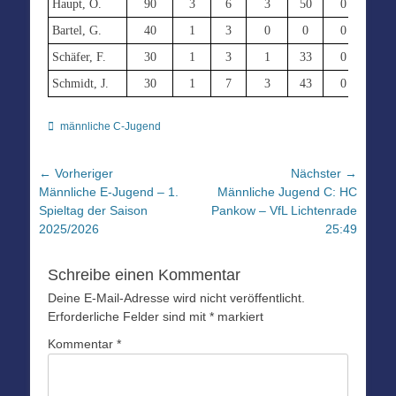
Haupt, O.
90
3
6
3
50
0
0
Bartel, G.
40
1
3
0
0
0
0
Schäfer, F.
30
1
3
1
33
0
0
Schmidt, J.
30
1
7
3
43
0
0
Kategorien
männliche C-Jugend
Beitragsnavigation
← Vorheriger
Nächster →
Vorheriger
Nächster
Männliche E-Jugend – 1.
Männliche Jugend C: HC
Beitrag:
Beitrag:
Spieltag der Saison
Pankow – VfL Lichtenrade
2025/2026
25:49
Schreibe einen Kommentar
Deine E-Mail-Adresse wird nicht veröffentlicht.
Erforderliche Felder sind mit
*
markiert
Kommentar
*