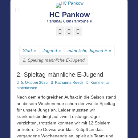
HC Pankow
Handball Club Pankow e.V.
Facebook
E-
Instagram
Mail
Start
»
Jugend
»
männliche Jugend E
»
2. Spieltag männliche E-Jugend
2. Spieltag männliche E-Jugend
Posted
Autor
5. Oktober 2025
Katharina Reeck
Kommentar
on
hinterlassen
Nach dem erfolgreichen Auftakt in die Saison stand
an diesem Wochenende schon der zweite Spieltag
für unsere Jungs an. Leider mussten wir
krankheitsbedingt auf zwei Leistungsträger
verzichten, trotzdem konnten wir mit 12 Spielern
antreten. Die Devise war klar: Knüpft an das
vergangene Wochenende an, spielt als Team und