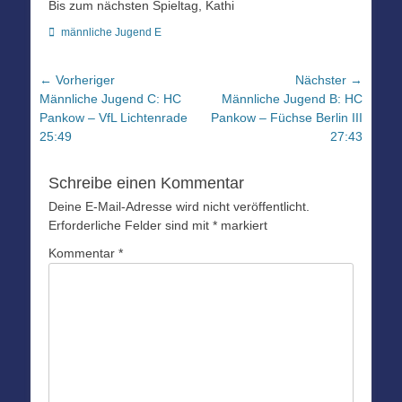
Bis zum nächsten Spieltag, Kathi
Kategorien
männliche Jugend E
Beitragsnavigation
← Vorheriger
Nächster →
Vorheriger
Nächster
Männliche Jugend C: HC
Männliche Jugend B: HC
Beitrag:
Beitrag:
Pankow – VfL Lichtenrade
Pankow – Füchse Berlin III
25:49
27:43
Schreibe einen Kommentar
Deine E-Mail-Adresse wird nicht veröffentlicht.
Erforderliche Felder sind mit
*
markiert
Kommentar
*