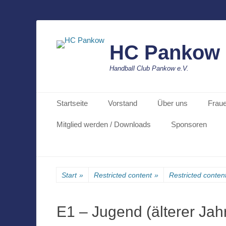
HC Pankow
Handball Club Pankow e.V.
Primäres Menü
Zum
Startseite
Vorstand
Über uns
Frau
Inhalt
springen
Mitglied werden / Downloads
Sponsoren
Start
»
Restricted content
»
Restricted conten
E1 – Jugend (älterer Ja