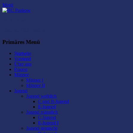
Menü
HC Pankow
Handball Club Pankow e.V.
Facebook
E-
Instagram
Primäres Menü
Mail
Zum
Startseite
Inhalt
Vorstand
springen
Über uns
Frauen
Männer
Männer I
Männer II
Jugend
Jugend weiblich
C und B-Jugend
E-Jugend
Jugend männlich
C-Jugend
E-Jugend I
Jugend gemischt