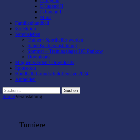
D-Jugend
E-Jugend II
F-Jugend I
Minis
Familienhandball
Kollektion
Vereinsleben
Trainer / Sporthelfer werden
Schiedsrichterausbildung
Sommer – Trainingslager HC Pankow
Downloads
Mitglied werden / Downloads
Sponsoren
Handball- Grundschuloffensive 2024
Anmelden
Suchen
Suchen
nach:
Start
»
Veranstaltung
Turniere