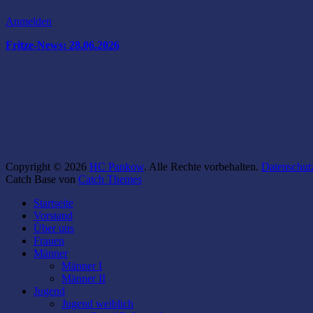
Anmelden
Fritze-News: 28.06.2026
Copyright © 2026
HC Pankow
. Alle Rechte vorbehalten.
Datenschut
Catch Base von
Catch Themes
Nach
Startseite
oben
Vorstand
scrollen
Über uns
Frauen
Männer
Männer I
Männer II
Jugend
Jugend weiblich