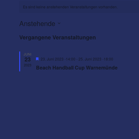
Es sind keine anstehenden Veranstaltungen vorhanden.
Anstehende
Datum
Vergangene Veranstaltungen
wählen.
JUNI
23
Hervorgehoben
23. Juni 2023 -14:00
-
25. Juni 2023 -18:00
2023
Beach Handball Cup Warnemünde